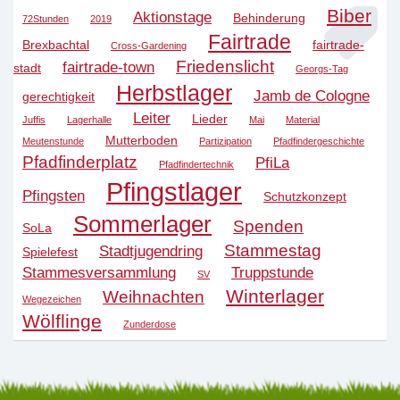
Biber
Aktionstage
Behinderung
72Stunden
2019
Fairtrade
Brexbachtal
fairtrade-
Cross-Gardening
Friedenslicht
fairtrade-town
stadt
Georgs-Tag
Herbstlager
Jamb de Cologne
gerechtigkeit
Leiter
Lieder
Juffis
Lagerhalle
Mai
Material
Mutterboden
Meutenstunde
Partizipation
Pfadfindergeschichte
Pfadfinderplatz
PfiLa
Pfadfindertechnik
Pfingstlager
Pfingsten
Schutzkonzept
Sommerlager
Spenden
SoLa
Stammestag
Stadtjugendring
Spielefest
Stammesversammlung
Truppstunde
SV
Winterlager
Weihnachten
Wegezeichen
Wölflinge
Zunderdose