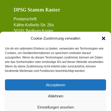
DPSG Stamm Kaster
Postanschrift
Käthe-Kollwitz-Str. 26a
50181 Bedburg Kaster
01 72 / 90 32 962
Cookie-Zustimmung verwalten
vorstand@dpsg-kaster.de
Um dir ein optimales Erlebnis zu bieten, verwenden wir Technologien wie
Cookies, um Geräteinformationen zu speichern und/oder darauf
Informatives
zuzugreifen. Wenn du diesen Technologien zustimmst, können wir Daten
wie das Surfverhalten oder eindeutige IDs auf dieser Website verarbeiten.
Wenn du deine Zustimmung nicht erteilst oder zurückziehst, können
Datenschutz
bestimmte Merkmale und Funktionen beeinträchtigt werden.
Impressum
Gewaltschutzkonzept (Institutionelles
Akzeptieren
Schutzkonzept)
Cookie-Richtlinie (EU)
Ablehnen
Einstellungen ansehen