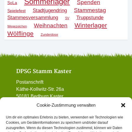
Sommerlager
Spenden
SoLa
Stammestag
Stadtjugendring
Spielefest
Stammesversammlung
Truppstunde
SV
Winterlager
Weihnachten
Wegezeichen
Wölflinge
Zunderdose
DPSG Stamm Kaster
Postanschrift
Käthe-Kollwitz-Str. 26a
50181 Bedburg Kaster
01 72 / 90 32 962
Cookie-Zustimmung verwalten
vorstand@dpsg-kaster.de
Um dir ein optimales Erlebnis zu bieten, verwenden wir Technologien wie
Cookies, um Geräteinformationen zu speichern und/oder darauf
Informatives
zuzugreifen. Wenn du diesen Technologien zustimmst, können wir Daten