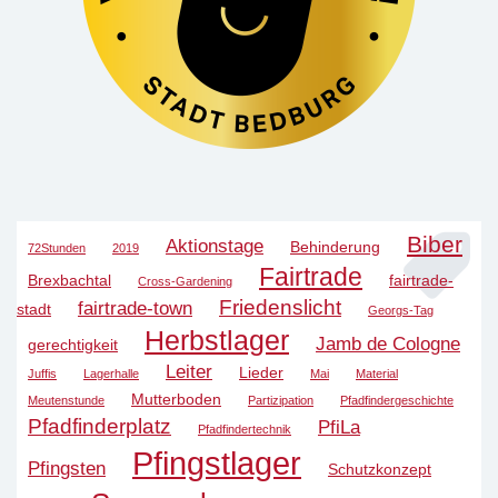
Biber
Aktionstage
Behinderung
72Stunden
2019
Fairtrade
Brexbachtal
fairtrade-
Cross-Gardening
Friedenslicht
fairtrade-town
stadt
Georgs-Tag
Herbstlager
Jamb de Cologne
gerechtigkeit
Leiter
Lieder
Juffis
Lagerhalle
Mai
Material
Mutterboden
Meutenstunde
Partizipation
Pfadfindergeschichte
Pfadfinderplatz
PfiLa
Pfadfindertechnik
Pfingstlager
Pfingsten
Schutzkonzept