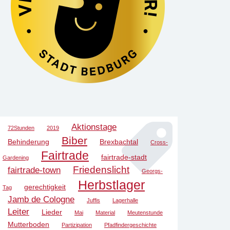
Aktionstage
72Stunden
2019
Biber
Behinderung
Brexbachtal
Cross-
Fairtrade
fairtrade-stadt
Gardening
Friedenslicht
fairtrade-town
Georgs-
Herbstlager
gerechtigkeit
Tag
Jamb de Cologne
Juffis
Lagerhalle
Leiter
Lieder
Mai
Material
Meutenstunde
Mutterboden
Partizipation
Pfadfindergeschichte