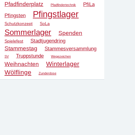
Pfadfinderplatz
PfiLa
Pfadfindertechnik
Pfingstlager
Pfingsten
Schutzkonzept
SoLa
Sommerlager
Spenden
Stadtjugendring
Spielefest
Stammestag
Stammesversammlung
Truppstunde
SV
Wegezeichen
Winterlager
Weihnachten
Wölflinge
Zunderdose