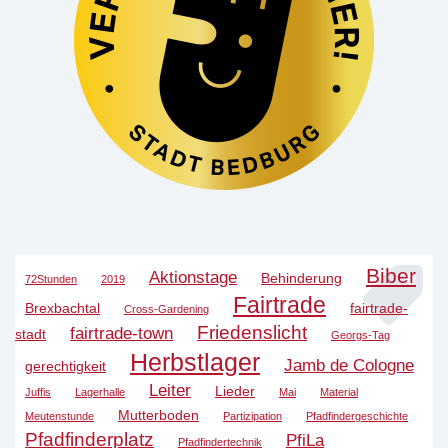
Biber
Aktionstage
Behinderung
72Stunden
2019
Fairtrade
Brexbachtal
fairtrade-
Cross-Gardening
Friedenslicht
fairtrade-town
stadt
Georgs-Tag
Herbstlager
Jamb de Cologne
gerechtigkeit
Leiter
Lieder
Juffis
Lagerhalle
Mai
Material
Mutterboden
Meutenstunde
Partizipation
Pfadfindergeschichte
Pfadfinderplatz
PfiLa
Pfadfindertechnik