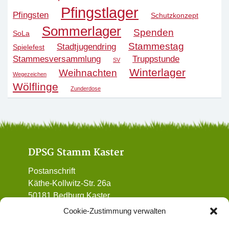
Pfingstlager
Pfingsten
Schutzkonzept
Sommerlager
Spenden
SoLa
Stammestag
Stadtjugendring
Spielefest
Stammesversammlung
Truppstunde
SV
Winterlager
Weihnachten
Wegezeichen
Wölflinge
Zunderdose
DPSG Stamm Kaster
Postanschrift
Käthe-Kollwitz-Str. 26a
50181 Bedburg Kaster
01 72 / 90 32 962
Cookie-Zustimmung verwalten
vorstand@dpsg-kaster.de