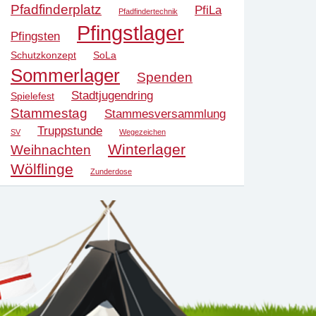
Pfadfinderplatz
PfiLa
Pfadfindertechnik
Pfingstlager
Pfingsten
Schutzkonzept
SoLa
Sommerlager
Spenden
Stadtjugendring
Spielefest
Stammestag
Stammesversammlung
Truppstunde
SV
Wegezeichen
Winterlager
Weihnachten
Wölflinge
Zunderdose