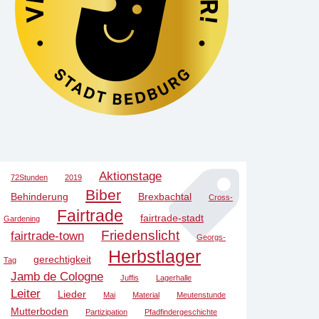
Aktionstage
72Stunden
2019
Biber
Behinderung
Brexbachtal
Cross-
Fairtrade
fairtrade-stadt
Gardening
Friedenslicht
fairtrade-town
Georgs-
Herbstlager
gerechtigkeit
Tag
Jamb de Cologne
Juffis
Lagerhalle
Leiter
Lieder
Mai
Material
Meutenstunde
Mutterboden
Partizipation
Pfadfindergeschichte