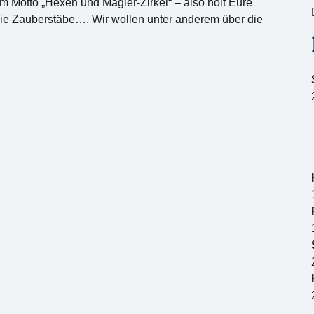
 Motto „Hexen und Magier-Zirkel“ – also holt Eure
ie Zauberstäbe…. Wir wollen unter anderem über die