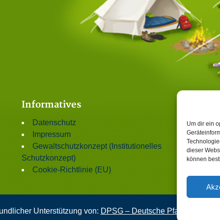
Informatives
Datenschutz
Um dir ein o
Geräteinfor
Impressum
Technologien
Gewaltschutzkonzept (Institutionelles
dieser Websi
Schutzkonzept)
können best
Cookie-Richtlinie (EU)
Akz
undlicher Unterstützung von:
DPSG – Deutsche Pfadfinderschaf