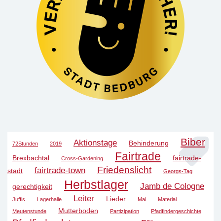
Biber
Aktionstage
Behinderung
72Stunden
2019
Fairtrade
Brexbachtal
fairtrade-
Cross-Gardening
Friedenslicht
fairtrade-town
stadt
Georgs-Tag
Herbstlager
Jamb de Cologne
gerechtigkeit
Leiter
Lieder
Juffis
Lagerhalle
Mai
Material
Mutterboden
Meutenstunde
Partizipation
Pfadfindergeschichte