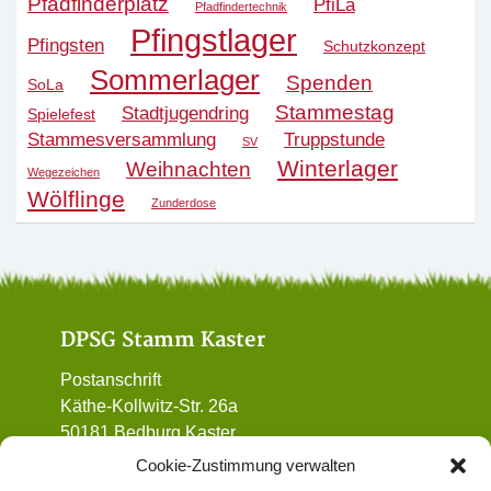
Pfadfinderplatz
PfiLa
Pfadfindertechnik
Pfingstlager
Pfingsten
Schutzkonzept
Sommerlager
Spenden
SoLa
Stammestag
Stadtjugendring
Spielefest
Stammesversammlung
Truppstunde
SV
Winterlager
Weihnachten
Wegezeichen
Wölflinge
Zunderdose
DPSG Stamm Kaster
Postanschrift
Käthe-Kollwitz-Str. 26a
50181 Bedburg Kaster
01 72 / 90 32 962
Cookie-Zustimmung verwalten
vorstand@dpsg-kaster.de