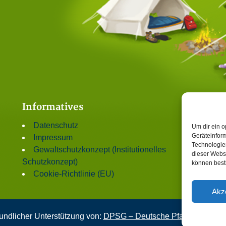
Informatives
Datenschutz
Um dir ein o
Geräteinfor
Impressum
Technologien
Gewaltschutzkonzept (Institutionelles
dieser Websi
Schutzkonzept)
können best
Cookie-Richtlinie (EU)
Akz
undlicher Unterstützung von:
DPSG – Deutsche Pfadfinderschaf