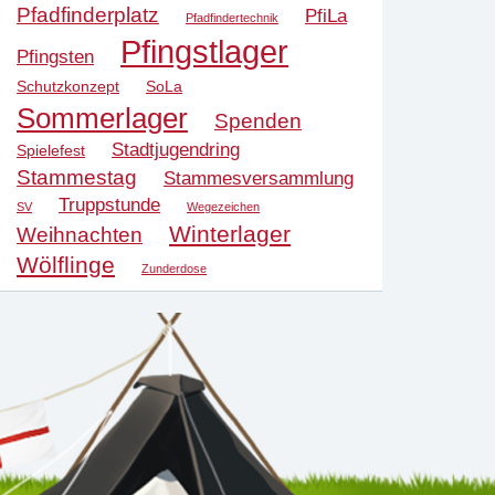
Pfadfinderplatz
PfiLa
Pfadfindertechnik
Pfingstlager
Pfingsten
Schutzkonzept
SoLa
Sommerlager
Spenden
Stadtjugendring
Spielefest
Stammestag
Stammesversammlung
Truppstunde
SV
Wegezeichen
Winterlager
Weihnachten
Wölflinge
Zunderdose