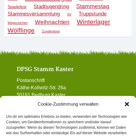
Stammestag
Stadtjugendring
Spielefest
Stammesversammlung
Truppstunde
SV
Winterlager
Weihnachten
Wegezeichen
Wölflinge
Zunderdose
DPSG Stamm Kaster
Postanschrift
Käthe-Kollwitz-Str. 26a
50181 Bedburg Kaster
01 72 / 90 32 962
Cookie-Zustimmung verwalten
vorstand@dpsg-kaster.de
Um dir ein optimales Erlebnis zu bieten, verwenden wir Technologien wie
Cookies, um Geräteinformationen zu speichern und/oder darauf
Informatives
zuzugreifen. Wenn du diesen Technologien zustimmst, können wir Daten
wie das Surfverhalten oder eindeutige IDs auf dieser Website verarbeiten.