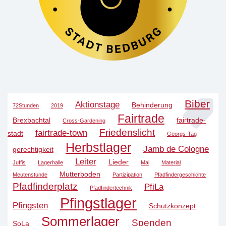
Biber
Aktionstage
Behinderung
72Stunden
2019
Fairtrade
Brexbachtal
fairtrade-
Cross-Gardening
Friedenslicht
fairtrade-town
stadt
Georgs-Tag
Herbstlager
Jamb de Cologne
gerechtigkeit
Leiter
Lieder
Juffis
Lagerhalle
Mai
Material
Mutterboden
Meutenstunde
Partizipation
Pfadfindergeschichte
Pfadfinderplatz
PfiLa
Pfadfindertechnik
Pfingstlager
Pfingsten
Schutzkonzept
Sommerlager
Spenden
SoLa