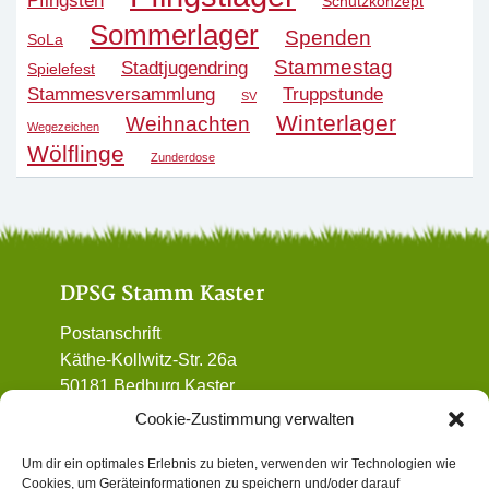
Pfingsten
Schutzkonzept
Sommerlager
Spenden
SoLa
Stammestag
Stadtjugendring
Spielefest
Stammesversammlung
Truppstunde
SV
Winterlager
Weihnachten
Wegezeichen
Wölflinge
Zunderdose
DPSG Stamm Kaster
Postanschrift
Käthe-Kollwitz-Str. 26a
50181 Bedburg Kaster
01 72 / 90 32 962
Cookie-Zustimmung verwalten
vorstand@dpsg-kaster.de
Um dir ein optimales Erlebnis zu bieten, verwenden wir Technologien wie
Cookies, um Geräteinformationen zu speichern und/oder darauf