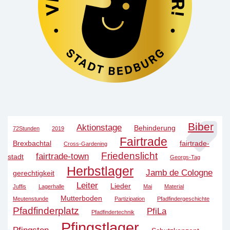
Biber
Aktionstage
Behinderung
72Stunden
2019
Fairtrade
Brexbachtal
fairtrade-
Cross-Gardening
Friedenslicht
fairtrade-town
stadt
Georgs-Tag
Herbstlager
Jamb de Cologne
gerechtigkeit
Leiter
Lieder
Juffis
Lagerhalle
Mai
Material
Mutterboden
Meutenstunde
Partizipation
Pfadfindergeschichte
Pfadfinderplatz
PfiLa
Pfadfindertechnik
Pfingstlager