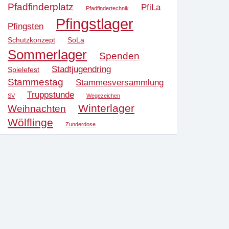
Pfadfinderplatz
PfiLa
Pfadfindertechnik
Pfingstlager
Pfingsten
Schutzkonzept
SoLa
Sommerlager
Spenden
Stadtjugendring
Spielefest
Stammestag
Stammesversammlung
Truppstunde
SV
Wegezeichen
Winterlager
Weihnachten
Wölflinge
Zunderdose