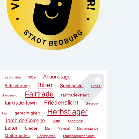
Aktionstage
72Stunden
2019
Biber
Behinderung
Brexbachtal
Cross-
Fairtrade
fairtrade-stadt
Gardening
Friedenslicht
fairtrade-town
Georgs-
Herbstlager
gerechtigkeit
Tag
Jamb de Cologne
Juffis
Lagerhalle
Leiter
Lieder
Mai
Material
Meutenstunde
Mutterboden
Partizipation
Pfadfindergeschichte