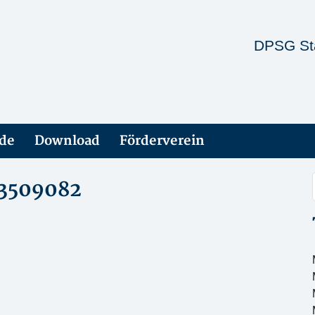
DPSG St
ade
Download
Förderverein
33509082