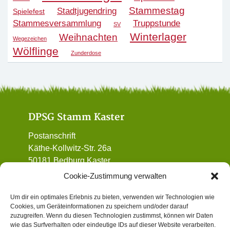
Stammestag
Stadtjugendring
Spielefest
Stammesversammlung
Truppstunde
SV
Winterlager
Weihnachten
Wegezeichen
Wölflinge
Zunderdose
DPSG Stamm Kaster
Postanschrift
Käthe-Kollwitz-Str. 26a
50181 Bedburg Kaster
01 72 / 90 32 962
Cookie-Zustimmung verwalten
vorstand@dpsg-kaster.de
Um dir ein optimales Erlebnis zu bieten, verwenden wir Technologien wie
Cookies, um Geräteinformationen zu speichern und/oder darauf
Informatives
zuzugreifen. Wenn du diesen Technologien zustimmst, können wir Daten
wie das Surfverhalten oder eindeutige IDs auf dieser Website verarbeiten.