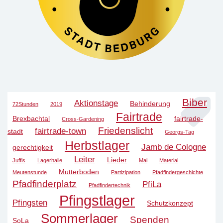
Biber
Aktionstage
Behinderung
72Stunden
2019
Fairtrade
Brexbachtal
fairtrade-
Cross-Gardening
Friedenslicht
fairtrade-town
stadt
Georgs-Tag
Herbstlager
Jamb de Cologne
gerechtigkeit
Leiter
Lieder
Juffis
Lagerhalle
Mai
Material
Mutterboden
Meutenstunde
Partizipation
Pfadfindergeschichte
Pfadfinderplatz
PfiLa
Pfadfindertechnik
Pfingstlager
Pfingsten
Schutzkonzept
Sommerlager
Spenden
SoLa