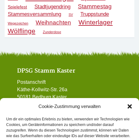
Stammestag
Stadtjugendring
Spielefest
Stammesversammlung
Truppstunde
SV
Winterlager
Weihnachten
Wegezeichen
Wölflinge
Zunderdose
DPSG Stamm Kaster
Postanschrift
Käthe-Kollwitz-Str. 26a
50181 Bedburg Kaster
01 72 / 90 32 962
Cookie-Zustimmung verwalten
vorstand@dpsg-kaster.de
Um dir ein optimales Erlebnis zu bieten, verwenden wir Technologien wie
Cookies, um Geräteinformationen zu speichern und/oder darauf
Informatives
zuzugreifen. Wenn du diesen Technologien zustimmst, können wir Daten
wie das Surfverhalten oder eindeutige IDs auf dieser Website verarbeiten.