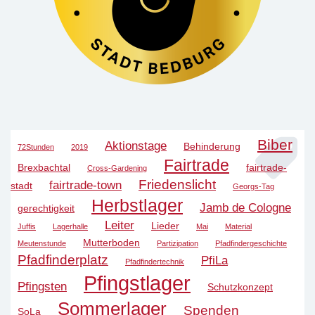
Biber
Aktionstage
Behinderung
72Stunden
2019
Fairtrade
Brexbachtal
fairtrade-
Cross-Gardening
Friedenslicht
fairtrade-town
stadt
Georgs-Tag
Herbstlager
Jamb de Cologne
gerechtigkeit
Leiter
Lieder
Juffis
Lagerhalle
Mai
Material
Mutterboden
Meutenstunde
Partizipation
Pfadfindergeschichte
Pfadfinderplatz
PfiLa
Pfadfindertechnik
Pfingstlager
Pfingsten
Schutzkonzept
Sommerlager
Spenden
SoLa