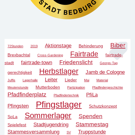
Biber
Aktionstage
Behinderung
72Stunden
2019
Fairtrade
Brexbachtal
fairtrade-
Cross-Gardening
Friedenslicht
fairtrade-town
stadt
Georgs-Tag
Herbstlager
Jamb de Cologne
gerechtigkeit
Leiter
Lieder
Juffis
Lagerhalle
Mai
Material
Mutterboden
Meutenstunde
Partizipation
Pfadfindergeschichte
Pfadfinderplatz
PfiLa
Pfadfindertechnik
Pfingstlager
Pfingsten
Schutzkonzept
Sommerlager
Spenden
SoLa
Stammestag
Stadtjugendring
Spielefest
Stammesversammlung
Truppstunde
SV