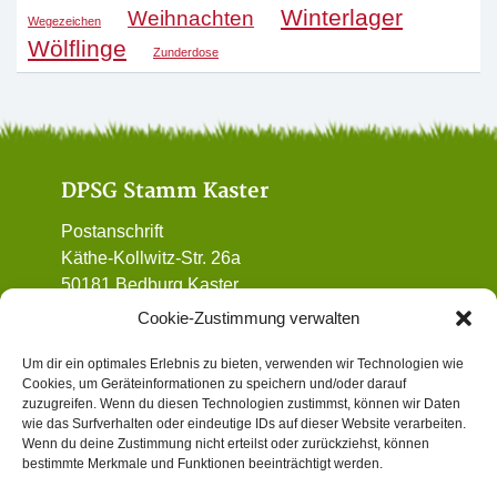
Winterlager
Weihnachten
Wegezeichen
Wölflinge
Zunderdose
DPSG Stamm Kaster
Postanschrift
Käthe-Kollwitz-Str. 26a
50181 Bedburg Kaster
01 72 / 90 32 962
Cookie-Zustimmung verwalten
vorstand@dpsg-kaster.de
Um dir ein optimales Erlebnis zu bieten, verwenden wir Technologien wie
Cookies, um Geräteinformationen zu speichern und/oder darauf
Informatives
zuzugreifen. Wenn du diesen Technologien zustimmst, können wir Daten
wie das Surfverhalten oder eindeutige IDs auf dieser Website verarbeiten.
Wenn du deine Zustimmung nicht erteilst oder zurückziehst, können
Datenschutz
bestimmte Merkmale und Funktionen beeinträchtigt werden.
Impressum