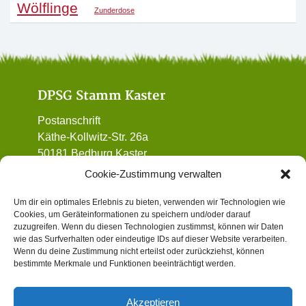
Wölflinge
Zunderdose
DPSG Stamm Kaster
Postanschrift
Käthe-Kollwitz-Str. 26a
50181 Bedburg Kaster
01 72 / 90 32 962
Cookie-Zustimmung verwalten
vorstand@dpsg-kaster.de
Um dir ein optimales Erlebnis zu bieten, verwenden wir Technologien wie
Cookies, um Geräteinformationen zu speichern und/oder darauf
Informatives
zuzugreifen. Wenn du diesen Technologien zustimmst, können wir Daten
wie das Surfverhalten oder eindeutige IDs auf dieser Website verarbeiten.
Wenn du deine Zustimmung nicht erteilst oder zurückziehst, können
Datenschutz
bestimmte Merkmale und Funktionen beeinträchtigt werden.
Impressum
Gewaltschutzkonzept (Institutionelles
Akzeptieren
Schutzkonzept)