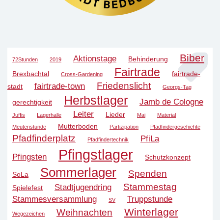
Biber
Aktionstage
Behinderung
72Stunden
2019
Fairtrade
Brexbachtal
fairtrade-
Cross-Gardening
Friedenslicht
fairtrade-town
stadt
Georgs-Tag
Herbstlager
Jamb de Cologne
gerechtigkeit
Leiter
Lieder
Juffis
Lagerhalle
Mai
Material
Mutterboden
Meutenstunde
Partizipation
Pfadfindergeschichte
Pfadfinderplatz
PfiLa
Pfadfindertechnik
Pfingstlager
Pfingsten
Schutzkonzept
Sommerlager
Spenden
SoLa
Stammestag
Stadtjugendring
Spielefest
Stammesversammlung
Truppstunde
SV
Winterlager
Weihnachten
Wegezeichen