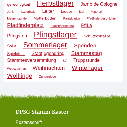
Herbstlager
Jamb de Cologne
gerechtigkeit
Leiter
Lieder
Juffis
Lagerhalle
Mai
Material
Mutterboden
Meutenstunde
Partizipation
Pfadfindergeschichte
Pfadfinderplatz
PfiLa
Pfadfindertechnik
Pfingstlager
Pfingsten
Schutzkonzept
Sommerlager
Spenden
SoLa
Stammestag
Stadtjugendring
Spielefest
Stammesversammlung
Truppstunde
SV
Winterlager
Weihnachten
Wegezeichen
Wölflinge
Zunderdose
DPSG Stamm Kaster
Postanschrift