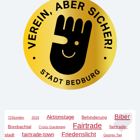
Biber
Aktionstage
Behinderung
72Stunden
2019
Fairtrade
Brexbachtal
fairtrade-
Cross-Gardening
Friedenslicht
fairtrade-town
stadt
Georgs-Tag