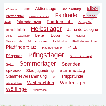
Biber
Aktionstage
Behinderung
72Stunden
2019
Fairtrade
Brexbachtal
fairtrade-
Cross-Gardening
Friedenslicht
fairtrade-town
stadt
Georgs-Tag
Herbstlager
Jamb de Cologne
gerechtigkeit
Leiter
Lieder
Juffis
Lagerhalle
Mai
Material
Mutterboden
Meutenstunde
Partizipation
Pfadfindergeschichte
Pfadfinderplatz
PfiLa
Pfadfindertechnik
Pfingstlager
Pfingsten
Schutzkonzept
Sommerlager
Spenden
SoLa
Stammestag
Stadtjugendring
Spielefest
Stammesversammlung
Truppstunde
SV
Winterlager
Weihnachten
Wegezeichen
Wölflinge
Zunderdose