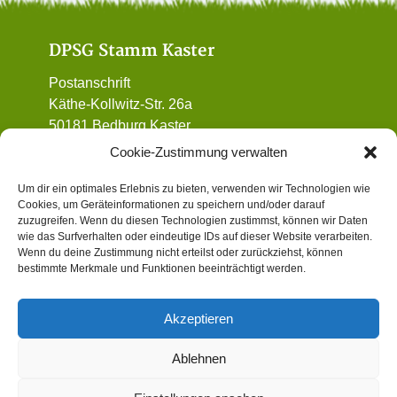
DPSG Stamm Kaster
Postanschrift
Käthe-Kollwitz-Str. 26a
50181 Bedburg Kaster
01 72 / 90 32 962
Cookie-Zustimmung verwalten
vorstand@dpsg-kaster.de
Um dir ein optimales Erlebnis zu bieten, verwenden wir Technologien wie
Cookies, um Geräteinformationen zu speichern und/oder darauf
Informatives
zuzugreifen. Wenn du diesen Technologien zustimmst, können wir Daten
wie das Surfverhalten oder eindeutige IDs auf dieser Website verarbeiten.
Wenn du deine Zustimmung nicht erteilst oder zurückziehst, können
Datenschutz
bestimmte Merkmale und Funktionen beeinträchtigt werden.
Impressum
Gewaltschutzkonzept (Institutionelles
Akzeptieren
Schutzkonzept)
Cookie-Richtlinie (EU)
Ablehnen