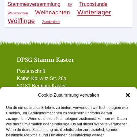
Stammesversammlung
Truppstunde
SV
Winterlager
Weihnachten
Wegezeichen
Wölflinge
Zunderdose
DPSG Stamm Kaster
Postanschrift
Käthe-Kollwitz-Str. 26a
50181 Bedburg Kaster
01 72 / 90 32 962
Cookie-Zustimmung verwalten
vorstand@dpsg-kaster.de
Um dir ein optimales Erlebnis zu bieten, verwenden wir Technologien wie
Cookies, um Geräteinformationen zu speichern und/oder darauf
Informatives
zuzugreifen. Wenn du diesen Technologien zustimmst, können wir Daten
wie das Surfverhalten oder eindeutige IDs auf dieser Website verarbeiten.
Wenn du deine Zustimmung nicht erteilst oder zurückziehst, können
Datenschutz
bestimmte Merkmale und Funktionen beeinträchtigt werden.