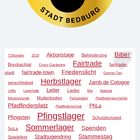
Biber
Aktionstage
Behinderung
72Stunden
2019
Fairtrade
Brexbachtal
fairtrade-
Cross-Gardening
Friedenslicht
fairtrade-town
stadt
Georgs-Tag
Herbstlager
Jamb de Cologne
gerechtigkeit
Leiter
Lieder
Juffis
Lagerhalle
Mai
Material
Mutterboden
Meutenstunde
Partizipation
Pfadfindergeschichte
Pfadfinderplatz
PfiLa
Pfadfindertechnik
Pfingstlager
Pfingsten
Schutzkonzept
Sommerlager
Spenden
SoLa
Stammestag
Stadtjugendring
Spielefest