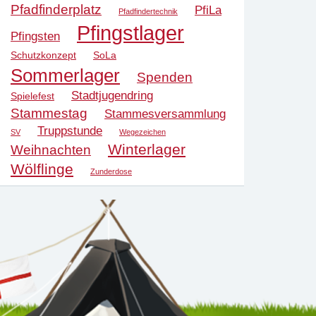
Pfadfinderplatz
PfiLa
Pfadfindertechnik
Pfingstlager
Pfingsten
Schutzkonzept
SoLa
Sommerlager
Spenden
Stadtjugendring
Spielefest
Stammestag
Stammesversammlung
Truppstunde
SV
Wegezeichen
Winterlager
Weihnachten
Wölflinge
Zunderdose