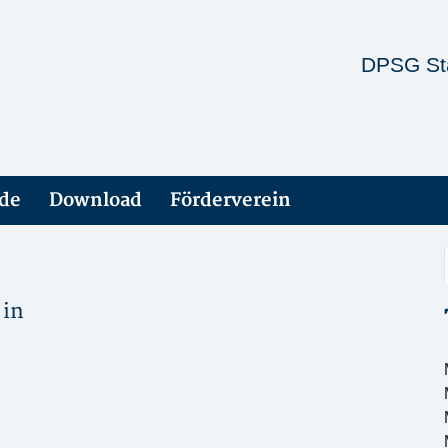
DPSG St
ade
Download
Förderverein
 in