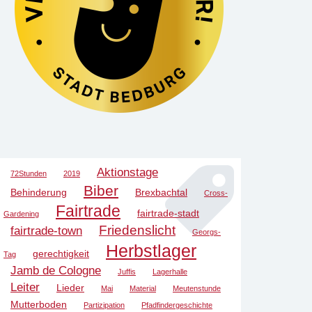
Aktionstage
72Stunden
2019
Biber
Behinderung
Brexbachtal
Cross-
Fairtrade
fairtrade-stadt
Gardening
Friedenslicht
fairtrade-town
Georgs-
Herbstlager
gerechtigkeit
Tag
Jamb de Cologne
Juffis
Lagerhalle
Leiter
Lieder
Mai
Material
Meutenstunde
Mutterboden
Partizipation
Pfadfindergeschichte