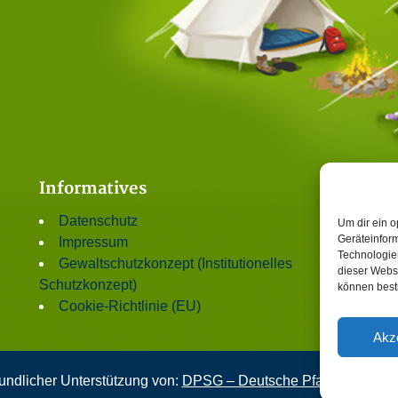
Informatives
Datenschutz
Um dir ein o
Geräteinfor
Impressum
Technologien
Gewaltschutzkonzept (Institutionelles
dieser Websi
Schutzkonzept)
können best
Cookie-Richtlinie (EU)
Akz
undlicher Unterstützung von:
DPSG – Deutsche Pfadfinderschaf