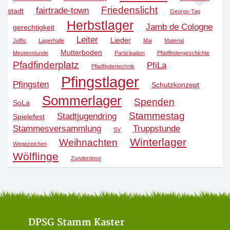
Friedenslicht
fairtrade-town
stadt
Georgs-Tag
Herbstlager
Jamb de Cologne
gerechtigkeit
Leiter
Lieder
Juffis
Lagerhalle
Mai
Material
Mutterboden
Meutenstunde
Partizipation
Pfadfindergeschichte
Pfadfinderplatz
PfiLa
Pfadfindertechnik
Pfingstlager
Pfingsten
Schutzkonzept
Sommerlager
Spenden
SoLa
Stammestag
Stadtjugendring
Spielefest
Stammesversammlung
Truppstunde
SV
Winterlager
Weihnachten
Wegezeichen
Wölflinge
Zunderdose
DPSG Stamm Kaster