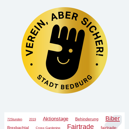
Biber
Aktionstage
Behinderung
72Stunden
2019
Fairtrade
Brexbachtal
fairtrade-
Cross-Gardening