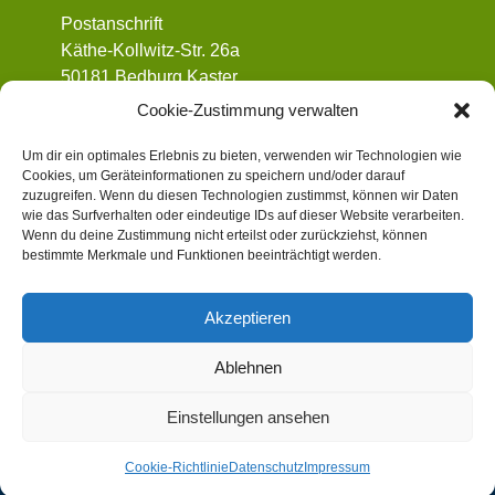
Postanschrift
Käthe-Kollwitz-Str. 26a
50181 Bedburg Kaster
01 72 / 90 32 962
Cookie-Zustimmung verwalten
vorstand@dpsg-kaster.de
Um dir ein optimales Erlebnis zu bieten, verwenden wir Technologien wie
Cookies, um Geräteinformationen zu speichern und/oder darauf
Informatives
zuzugreifen. Wenn du diesen Technologien zustimmst, können wir Daten
wie das Surfverhalten oder eindeutige IDs auf dieser Website verarbeiten.
Wenn du deine Zustimmung nicht erteilst oder zurückziehst, können
Datenschutz
bestimmte Merkmale und Funktionen beeinträchtigt werden.
Impressum
Gewaltschutzkonzept (Institutionelles
Akzeptieren
Schutzkonzept)
Cookie-Richtlinie (EU)
Ablehnen
Einstellungen ansehen
Theme mit freundlicher Unterstützung von:
DPSG –
Deutsche Pfadfinderschaft Sankt Georg
Cookie-Richtlinie
Datenschutz
Impressum