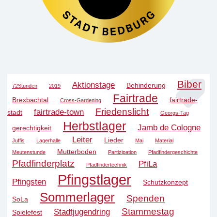
Biber
Aktionstage
Behinderung
72Stunden
2019
Fairtrade
Brexbachtal
fairtrade-
Cross-Gardening
Friedenslicht
fairtrade-town
stadt
Georgs-Tag
Herbstlager
Jamb de Cologne
gerechtigkeit
Leiter
Lieder
Juffis
Lagerhalle
Mai
Material
Mutterboden
Meutenstunde
Partizipation
Pfadfindergeschichte
Pfadfinderplatz
PfiLa
Pfadfindertechnik
Pfingstlager
Pfingsten
Schutzkonzept
Sommerlager
Spenden
SoLa
Stammestag
Stadtjugendring
Spielefest