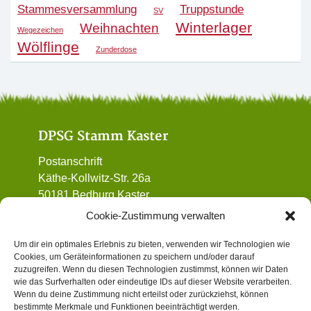
Stammesversammlung
Truppstunde
SV
Winterlager
Weihnachten
Wegezeichen
Wölflinge
Zunderdose
DPSG Stamm Kaster
Postanschrift
Käthe-Kollwitz-Str. 26a
50181 Bedburg Kaster
01 72 / 90 32 962
Cookie-Zustimmung verwalten
vorstand@dpsg-kaster.de
Um dir ein optimales Erlebnis zu bieten, verwenden wir Technologien wie
Cookies, um Geräteinformationen zu speichern und/oder darauf
Informatives
zuzugreifen. Wenn du diesen Technologien zustimmst, können wir Daten
wie das Surfverhalten oder eindeutige IDs auf dieser Website verarbeiten.
Wenn du deine Zustimmung nicht erteilst oder zurückziehst, können
Datenschutz
bestimmte Merkmale und Funktionen beeinträchtigt werden.