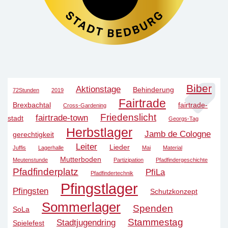
Biber
Aktionstage
Behinderung
72Stunden
2019
Fairtrade
Brexbachtal
fairtrade-
Cross-Gardening
Friedenslicht
fairtrade-town
stadt
Georgs-Tag
Herbstlager
Jamb de Cologne
gerechtigkeit
Leiter
Lieder
Juffis
Lagerhalle
Mai
Material
Mutterboden
Meutenstunde
Partizipation
Pfadfindergeschichte
Pfadfinderplatz
PfiLa
Pfadfindertechnik
Pfingstlager
Pfingsten
Schutzkonzept
Sommerlager
Spenden
SoLa
Stammestag
Stadtjugendring
Spielefest