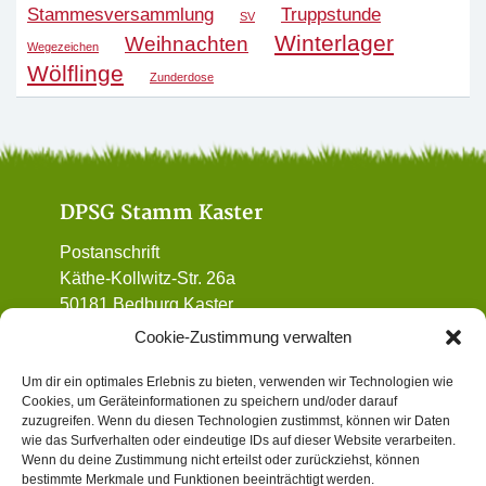
Stammesversammlung
Truppstunde
SV
Winterlager
Weihnachten
Wegezeichen
Wölflinge
Zunderdose
DPSG Stamm Kaster
Postanschrift
Käthe-Kollwitz-Str. 26a
50181 Bedburg Kaster
01 72 / 90 32 962
Cookie-Zustimmung verwalten
vorstand@dpsg-kaster.de
Um dir ein optimales Erlebnis zu bieten, verwenden wir Technologien wie
Cookies, um Geräteinformationen zu speichern und/oder darauf
Informatives
zuzugreifen. Wenn du diesen Technologien zustimmst, können wir Daten
wie das Surfverhalten oder eindeutige IDs auf dieser Website verarbeiten.
Wenn du deine Zustimmung nicht erteilst oder zurückziehst, können
Datenschutz
bestimmte Merkmale und Funktionen beeinträchtigt werden.