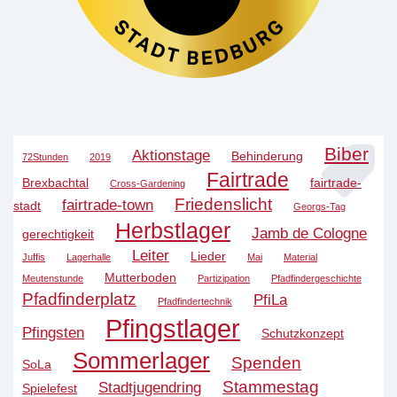
Biber
Aktionstage
Behinderung
72Stunden
2019
Fairtrade
Brexbachtal
fairtrade-
Cross-Gardening
Friedenslicht
fairtrade-town
stadt
Georgs-Tag
Herbstlager
Jamb de Cologne
gerechtigkeit
Leiter
Lieder
Juffis
Lagerhalle
Mai
Material
Mutterboden
Meutenstunde
Partizipation
Pfadfindergeschichte
Pfadfinderplatz
PfiLa
Pfadfindertechnik
Pfingstlager
Pfingsten
Schutzkonzept
Sommerlager
Spenden
SoLa
Stammestag
Stadtjugendring
Spielefest