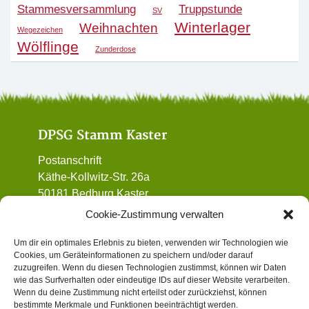
Stammesversammlung
Truppstunde
SV
Winterlager
Weihnachten
Wegezeichen
Wölflinge
Zunderdose
DPSG Stamm Kaster
Postanschrift
Käthe-Kollwitz-Str. 26a
50181 Bedburg Kaster
01 72 / 90 32 962
Cookie-Zustimmung verwalten
vorstand@dpsg-kaster.de
Um dir ein optimales Erlebnis zu bieten, verwenden wir Technologien wie
Cookies, um Geräteinformationen zu speichern und/oder darauf
Informatives
zuzugreifen. Wenn du diesen Technologien zustimmst, können wir Daten
wie das Surfverhalten oder eindeutige IDs auf dieser Website verarbeiten.
Wenn du deine Zustimmung nicht erteilst oder zurückziehst, können
Datenschutz
bestimmte Merkmale und Funktionen beeinträchtigt werden.