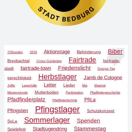
Biber
Aktionstage
Behinderung
72Stunden
2019
Fairtrade
Brexbachtal
fairtrade-
Cross-Gardening
Friedenslicht
fairtrade-town
stadt
Georgs-Tag
Herbstlager
Jamb de Cologne
gerechtigkeit
Leiter
Lieder
Juffis
Lagerhalle
Mai
Material
Mutterboden
Meutenstunde
Partizipation
Pfadfindergeschichte
Pfadfinderplatz
PfiLa
Pfadfindertechnik
Pfingstlager
Pfingsten
Schutzkonzept
Sommerlager
Spenden
SoLa
Stammestag
Stadtjugendring
Spielefest