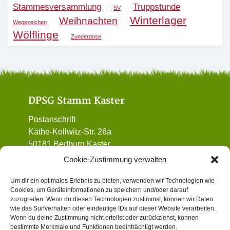
Stammesversammlung
Truppstunde
SV
Winterlager
Weihnachten
Wegezeichen
Wölflinge
Zunderdose
DPSG Stamm Kaster
Postanschrift
Käthe-Kollwitz-Str. 26a
50181 Bedburg Kaster
01 72 / 90 32 962
Cookie-Zustimmung verwalten
vorstand@dpsg-kaster.de
Um dir ein optimales Erlebnis zu bieten, verwenden wir Technologien wie
Cookies, um Geräteinformationen zu speichern und/oder darauf
Informatives
zuzugreifen. Wenn du diesen Technologien zustimmst, können wir Daten
wie das Surfverhalten oder eindeutige IDs auf dieser Website verarbeiten.
Wenn du deine Zustimmung nicht erteilst oder zurückziehst, können
Datenschutz
bestimmte Merkmale und Funktionen beeinträchtigt werden.