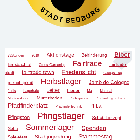
Biber
Aktionstage
Behinderung
72Stunden
2019
Fairtrade
Brexbachtal
fairtrade-
Cross-Gardening
Friedenslicht
fairtrade-town
stadt
Georgs-Tag
Herbstlager
Jamb de Cologne
gerechtigkeit
Leiter
Lieder
Juffis
Lagerhalle
Mai
Material
Mutterboden
Meutenstunde
Partizipation
Pfadfindergeschichte
Pfadfinderplatz
PfiLa
Pfadfindertechnik
Pfingstlager
Pfingsten
Schutzkonzept
Sommerlager
Spenden
SoLa
Stammestag
Stadtjugendring
Spielefest