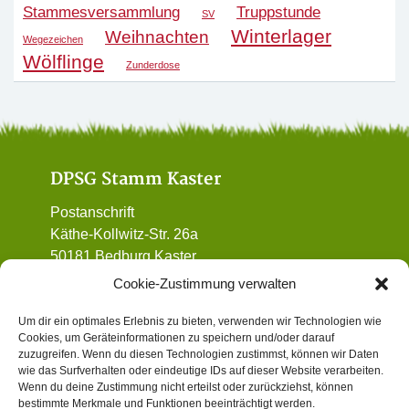
Stammesversammlung
Truppstunde
SV
Winterlager
Weihnachten
Wegezeichen
Wölflinge
Zunderdose
DPSG Stamm Kaster
Postanschrift
Käthe-Kollwitz-Str. 26a
50181 Bedburg Kaster
01 72 / 90 32 962
Cookie-Zustimmung verwalten
vorstand@dpsg-kaster.de
Um dir ein optimales Erlebnis zu bieten, verwenden wir Technologien wie
Cookies, um Geräteinformationen zu speichern und/oder darauf
Informatives
zuzugreifen. Wenn du diesen Technologien zustimmst, können wir Daten
wie das Surfverhalten oder eindeutige IDs auf dieser Website verarbeiten.
Wenn du deine Zustimmung nicht erteilst oder zurückziehst, können
Datenschutz
bestimmte Merkmale und Funktionen beeinträchtigt werden.