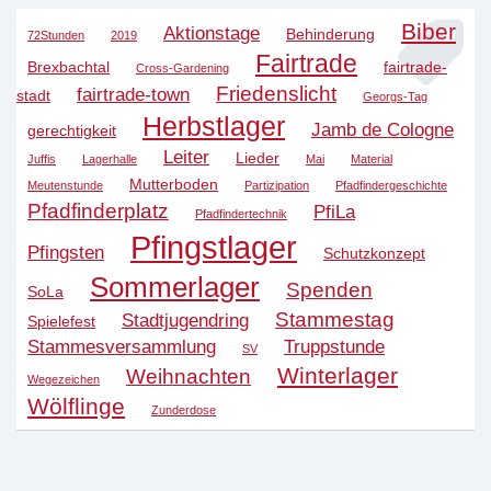
Biber
Aktionstage
Behinderung
72Stunden
2019
Fairtrade
Brexbachtal
fairtrade-
Cross-Gardening
Friedenslicht
fairtrade-town
stadt
Georgs-Tag
Herbstlager
Jamb de Cologne
gerechtigkeit
Leiter
Lieder
Juffis
Lagerhalle
Mai
Material
Mutterboden
Meutenstunde
Partizipation
Pfadfindergeschichte
Pfadfinderplatz
PfiLa
Pfadfindertechnik
Pfingstlager
Pfingsten
Schutzkonzept
Sommerlager
Spenden
SoLa
Stammestag
Stadtjugendring
Spielefest
Stammesversammlung
Truppstunde
SV
Winterlager
Weihnachten
Wegezeichen
Wölflinge
Zunderdose