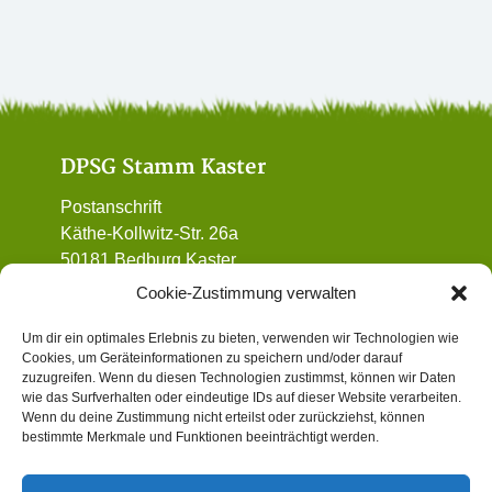
DPSG Stamm Kaster
Postanschrift
Käthe-Kollwitz-Str. 26a
50181 Bedburg Kaster
01 72 / 90 32 962
Cookie-Zustimmung verwalten
vorstand@dpsg-kaster.de
Um dir ein optimales Erlebnis zu bieten, verwenden wir Technologien wie
Cookies, um Geräteinformationen zu speichern und/oder darauf
Informatives
zuzugreifen. Wenn du diesen Technologien zustimmst, können wir Daten
wie das Surfverhalten oder eindeutige IDs auf dieser Website verarbeiten.
Wenn du deine Zustimmung nicht erteilst oder zurückziehst, können
Datenschutz
bestimmte Merkmale und Funktionen beeinträchtigt werden.
Impressum
Gewaltschutzkonzept (Institutionelles